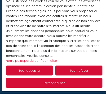
Nous utilisons des cookies afin de vous offrir une expérience
optimale et une communication pertinente sur notre site.
Grace à ces technologies, nous pouvons vous proposer du
contenu en rapport avec vos centres d'intérêt. Ils nous
Réactivité et disponibilité
permettent également d'améliorer la qualité de nos services
de nos conseillers
et la convivialité de notre site internet. Nous utiliserons
uniquement les données personnelles pour lesquelles vous
avez donné votre accord. Vous pouvez les modifier à
n'importe quel moment via la rubrique ″Gérer les cookies″ en
bas de notre site, à l'exception des cookies essentiels à son
fonctionnement. Pour plus d'informations sur vos données
personnelles, veuillez consulter
notre politique de confidentialité
.
Nos
horaires d'ouverture
Tout accepter
Tout refuser
Lundi
9h - 12h / 13h30 - 19h
Personnaliser
Mardi
9h - 12h / 13h30 - 19h
Mercredi
9h - 12h / 13h30 - 19h