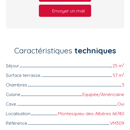
Envoyer un mail
Caractéristiques
techniques
Séjour
25
m²
Surface terrasse
57
m²
Chambres
3
Cuisine
Equipée/Américaine
Cave
Oui
Localisation
Montesquieu-des-Albères 66740
Référence
VM309