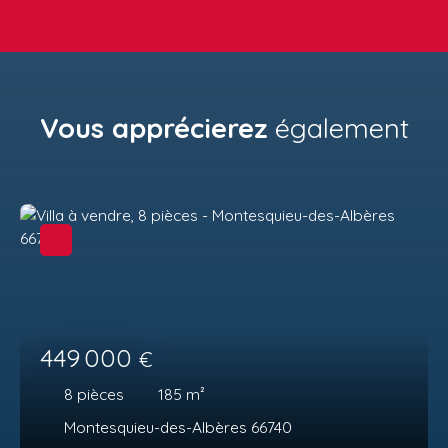
Vous apprécierez
également
449 000
€
8
pièces
185
m²
Montesquieu-des-Albères 66740