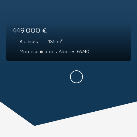
449 000
€
8
pièces
185
m²
Montesquieu-des-Albères 66740