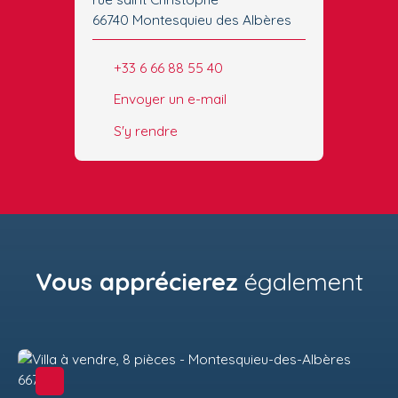
66740 Montesquieu des Albères
+33 6 66 88 55 40
Envoyer un e-mail
S'y rendre
Vous apprécierez
également