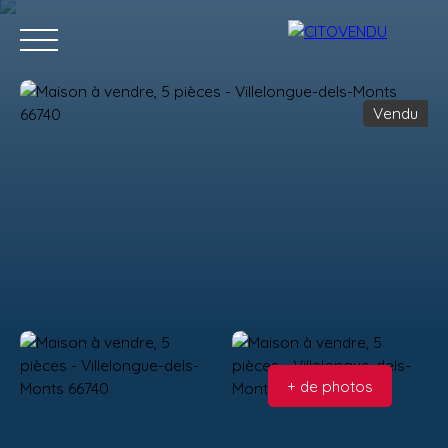
Vendu
Acheter
Vendre
Contact
Location g
Estimation
+ de photos