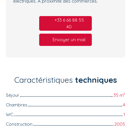
électriques. A proximité des commerces.
+33 6 66 88 55
40
Envoyer un mail
Caractéristiques
techniques
Séjour
35
m²
Chambres
4
WC
1
Construction
2005