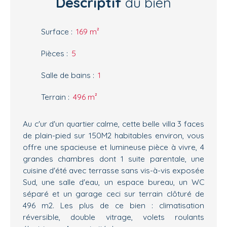
Descriptif
du bien
Surface
:
169
m²
Pièces
:
5
Salle de bains
:
1
Terrain
:
496
m²
Au c'ur d'un quartier calme, cette belle villa 3 faces
de plain-pied sur 150M2 habitables environ, vous
offre une spacieuse et lumineuse pièce à vivre, 4
grandes chambres dont 1 suite parentale, une
cuisine d'été avec terrasse sans vis-à-vis exposée
Sud, une salle d'eau, un espace bureau, un WC
séparé et un garage ceci sur terrain clôturé de
496 m2. Les plus de ce bien : climatisation
réversible, double vitrage, volets roulants