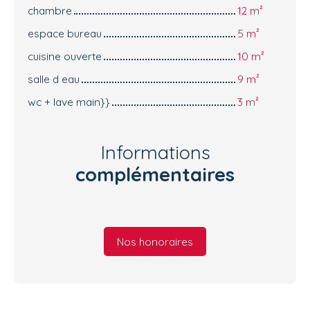
chambre
12 m²
espace bureau
5 m²
cuisine ouverte
10 m²
salle d eau
9 m²
wc + lave main}}
3 m²
Informations
complémentaires
Nos honoraires