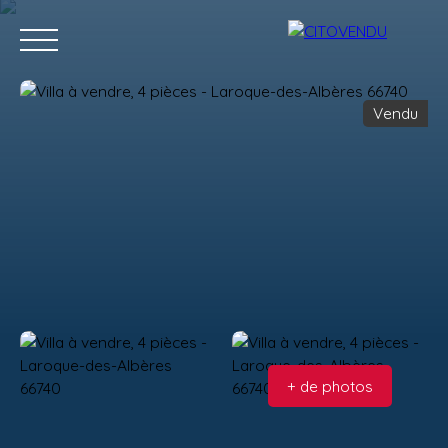
Vendu
Acheter
Vendre
Contact
Location g
Estimation
+ de photos