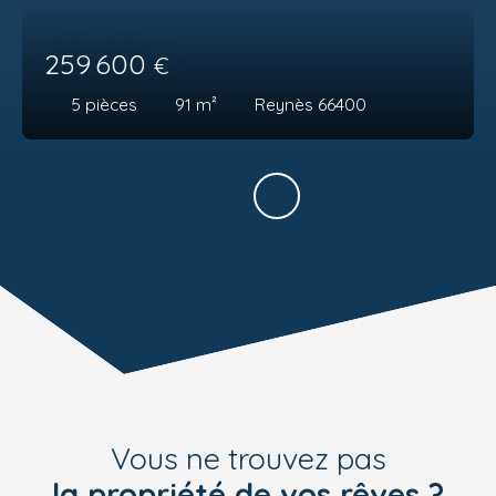
259 600
€
5
pièces
91
m²
Reynès 66400
Vous ne trouvez pas
la propriété de vos rêves ?