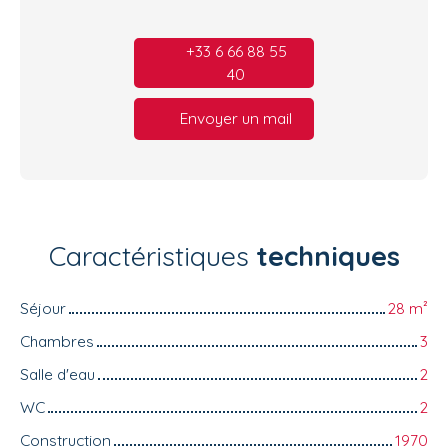
+33 6 66 88 55
40
Envoyer un mail
Caractéristiques
techniques
Séjour
28
m²
Chambres
3
Salle d'eau
2
WC
2
Construction
1970