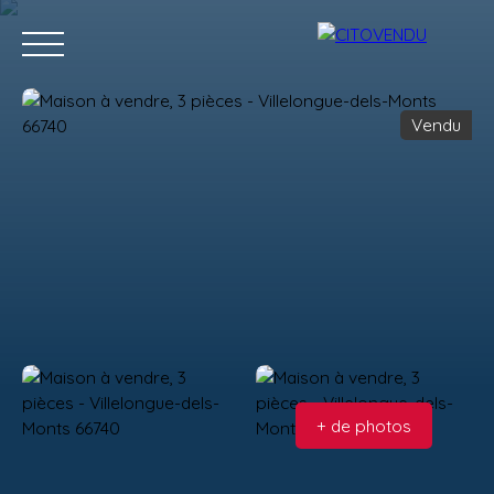
Vendu
Acheter
Vendre
Contact
Location g
Estimation
+ de photos