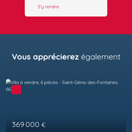
S'y rendre
Vous apprécierez
également
369 000
€