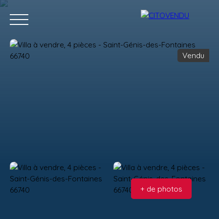
Vendu
Acheter
Vendre
Contact
Location g
Estimation
+ de photos