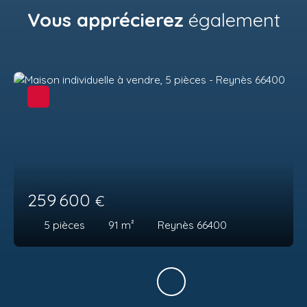
Vous apprécierez
également
259 600
€
5
pièces
91
m²
Reynès 66400