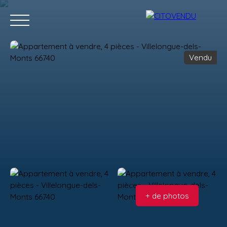
Vendu
Acheter
Vendre
Contact
Location g
Estimation
+ de photos