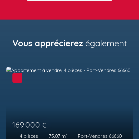
Vous apprécierez
également
169 000
€
4
pièces
75.07
m²
Port-Vendres 66660