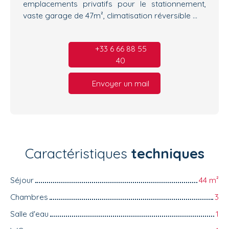
emplacements privatifs pour le stationnement,
vaste garage de 47m², climatisation réversible ...
+33 6 66 88 55
40
Envoyer un mail
Caractéristiques
techniques
Séjour
44
m²
Chambres
3
Salle d'eau
1