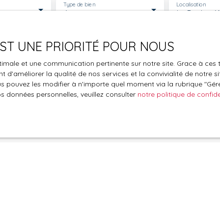
Type de bien
Localisation
contactez-nous dès maintenant pour découvrir
Appartement
Le Boulou (
tout le potentiel de cet appartement
exceptionnel.
€)
Surface min (m²)
Pièces min
 EST UNE PRIORITÉ POUR NOUS
le traitement de mes données personnelles conformément au R
optimale et une communication pertinente sur notre site. Grace à c
pas faire l'objet de prospection commerciale par voie téléphon
 d'améliorer la qualité de nos services et la convivialité de notre s
s inscrire gratuitement sur la liste d'opposition au démarchage
 pouvez les modifier à n'importe quel moment via la rubrique ″Gérer
'article L223-1 du code de la consommation, sur le site Internet
os données personnelles, veuillez consulter
notre politique de confide
.gouv.fr ou par courrier adressé à :
ldline, Service Bloctel, CS 61311, 41013 BLOIS CEDEX.
oir plus sur le traitement de vos données personnelles, veuille
e confidentialité
.
Recevoir des annonces