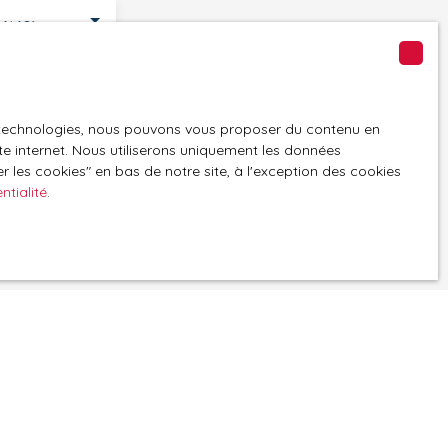
66160)
GPD. Si vous ne
es technologies, nous pouvons vous proposer du contenu en
ique, vous
ite internet. Nous utiliserons uniquement les données
 téléphonique,
 les cookies″ en bas de notre site, à l'exception des cookies
ntialité
.
z consulter notre