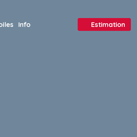
oiles
Info
Estimation