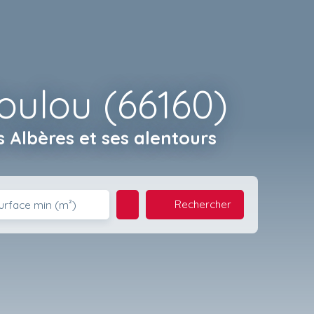
oulou (66160)
 Albères et ses alentours
Rechercher
urface min (m²)