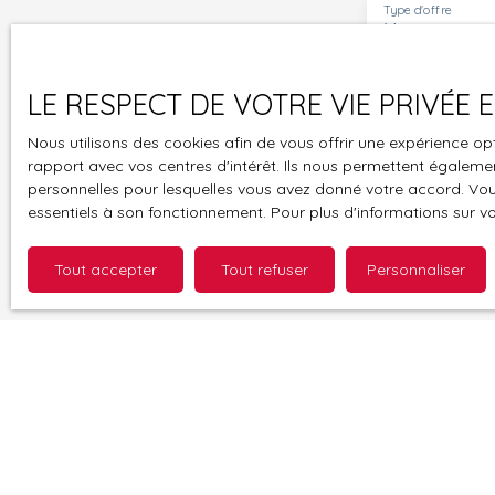
Type d'offre
Vente
Budget max (
LE RESPECT DE VOTRE VIE PRIVÉE
J'accepte 
Nous utilisons des cookies afin de vous offrir une expérience 
souhaitez 
rapport avec vos centres d'intérêt. Ils nous permettent également
pouvez vou
personnelles pour lesquelles vous avez donné votre accord. Vous
prévu par l
essentiels à son fonctionnement. Pour plus d'informations sur v
www.bloctel
Tout accepter
Tout refuser
Personnaliser
Société Wor
Pour en sav
politique d