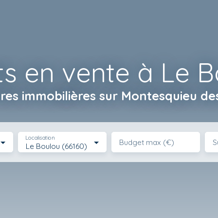
 en vente à Le B
res immobilières
sur Montesquieu des
Localisation
Budget max (€)
S
Le Boulou (66160)