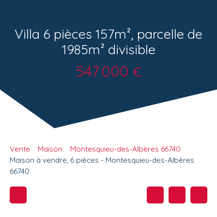
Villa 6 pièces 157m², parcelle de
1985m² divisible
547 000
€
Vente
Maison
Montesquieu-des-Albères 66740
Maison à vendre, 6 pièces - Montesquieu-des-Albères
66740