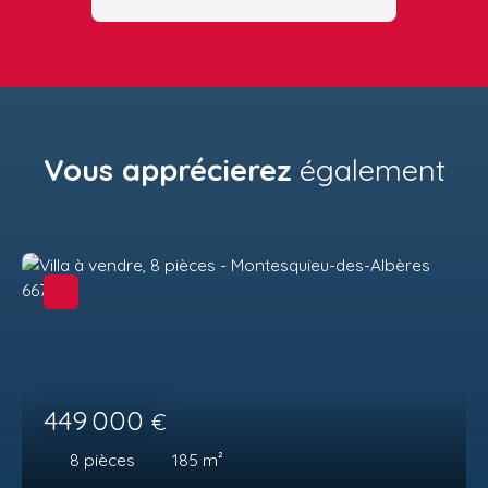
Vous apprécierez
également
449 000
€
8
pièces
185
m²