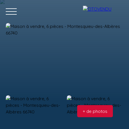
Acheter
Vendre
Contact
Location g
Estimation
+ de photos