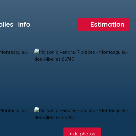
oiles
Info
Estimation
+ de photos