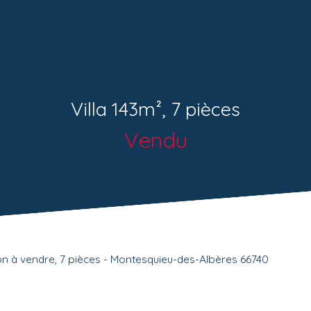
Villa 143m², 7 pièces
Vendu
n à vendre, 7 pièces - Montesquieu-des-Albères 66740