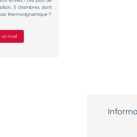
ssillon, 5 chambres dont
e-eau thermodynamique ?
 un mail
Inform