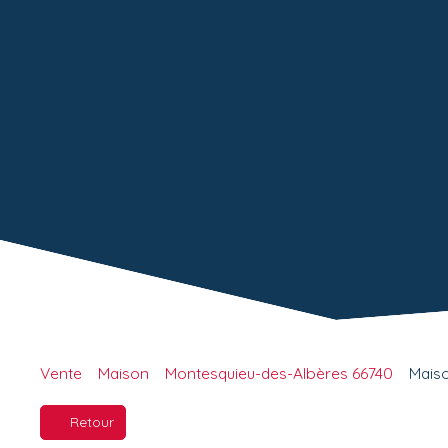
Vente
Maison
Montesquieu-des-Albères 66740
Maiso
Retour