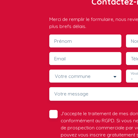
Contactez-
Merci de remplir le formulaire, nous rev
plus brefs délais.
Prénom
No
Email
Té
Vous
Votre commune
-
Votre message
J'accepte le traitement de mes do
conformément au RGPD. Si vous ne s
de prospection commerciale par vo
pouvez vous inscrire gratuitement su