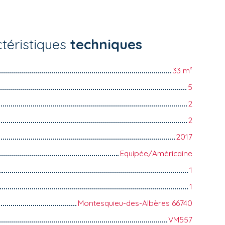
téristiques
techniques
33
m²
5
2
2
2017
Equipée/Américaine
1
1
Montesquieu-des-Albères 66740
VM557