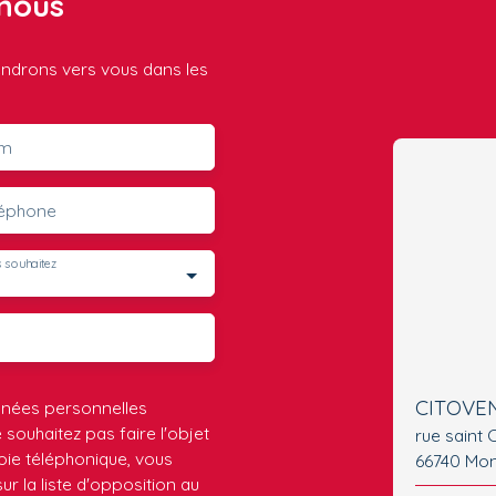
nous
iendrons vers vous dans les
m
léphone
 souhaitez
CITOVE
nnées personnelles
ouhaitez pas faire l'objet
rue saint 
ie téléphonique, vous
66740 Mon
r la liste d'opposition au