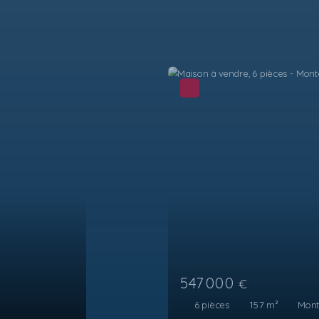
547 000
€
6
pièces
157
m²
Montesquieu-des-Albères 66740