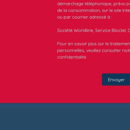
démarchage téléphonique, prévu par
de la consommation, sur le site Int
ou par courrier adressé à :
Société Worldline, Service Bloctel, 
Pour en savoir plus sur le traitem
personnelles, veuillez consulter no
confidentialité
.
Envoyer