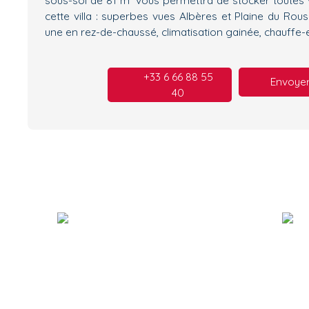
cette villa : superbes vues Albères et Plaine du Rou
une en rez-de-chaussé, climatisation gainée, chauff
+33 6 66 88 55
Envoyer
40