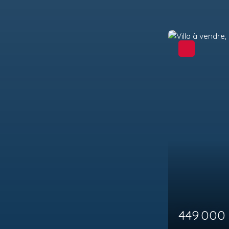
449 000
€
8
pièces
185
m²
Montesquieu-des