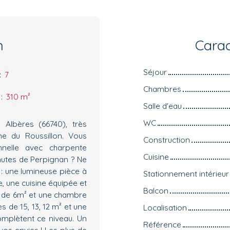
n
Carac
Séjour
:
7
Chambres
:
310
m²
Salle d'eau
WC
Albères (66740), très
ine du Roussillon. Vous
Construction
onnelle avec charpente
Cuisine
nutes de Perpignan ? Ne
d : une lumineuse pièce à
Stationnement intérieur
, une cuisine équipée et
Balcon
u de 6m² et une chambre
 de 15, 13, 12 m² et une
Localisation
omplètent ce niveau. Un
Référence
os envies ! Les plus de