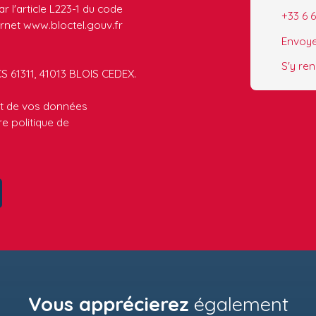
 l'article L223-1 du code
+33 6 
ernet www.bloctel.gouv.fr
Envoye
S'y re
CS 61311, 41013 BLOIS CEDEX.
ent de vos données
tre
politique de
Vous apprécierez
également