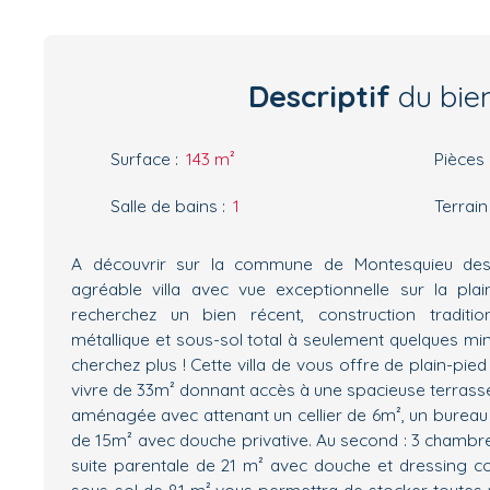
Descriptif
du bie
Surface
:
143
m²
Pièces
Salle de bains
:
1
Terrain
A découvrir sur la commune de Montesquieu des 
agréable villa avec vue exceptionnelle sur la pla
recherchez un bien récent, construction traditi
métallique et sous-sol total à seulement quelques mi
cherchez plus ! Cette villa de vous offre de plain-pie
vivre de 33m² donnant accès à une spacieuse terrasse
aménagée avec attenant un cellier de 6m², un burea
de 15m² avec douche privative. Au second : 3 chambres
suite parentale de 21 m² avec douche et dressing c
sous-sol de 81 m² vous permettra de stocker toutes v