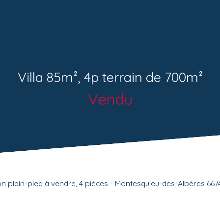
Villa 85m², 4p terrain de 700m²
Vendu
n plain-pied à vendre, 4 pièces - Montesquieu-des-Albères 667