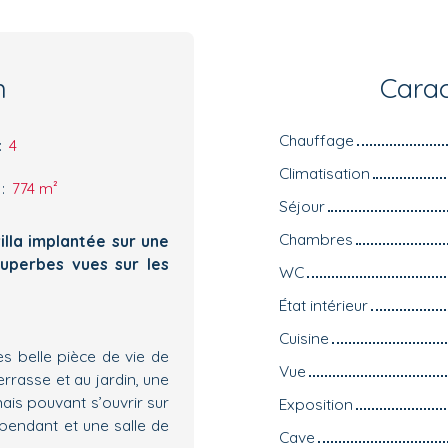
n
Carac
Chauffage
:
4
Climatisation
:
774
m²
Séjour
Chambres
illa implantée sur une
uperbes vues sur les
WC
État intérieur
Cuisine
s belle pièce de vie de
Vue
rrasse et au jardin, une
is pouvant s’ouvrir sur
Exposition
épendant et une salle de
Cave