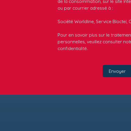
de la consommation, sur le site Int
ou par courrier adressé à :
Société Worldline, Service Bloctel, 
Pour en savoir plus sur le traitem
personnelles, veuillez consulter no
confidentialité
.
Envoyer