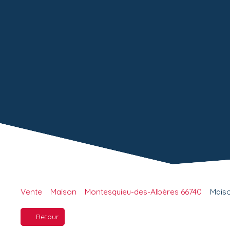
Vente
Maison
Montesquieu-des-Albères 66740
Maiso
Retour