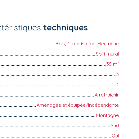
téristiques
techniques
Bois, Climatisation, Electrique
Split mural
35
m²
3
1
A rafraîchir
Aménagée et équipée/Indépendante
Montagne
Sud
Oui