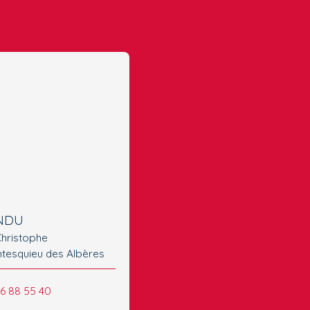
NDU
Christophe
tesquieu des Albères
66 88 55 40