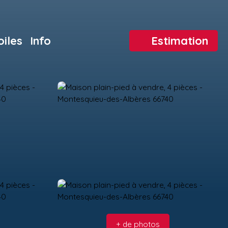
oiles
Info
Estimation
+ de photos