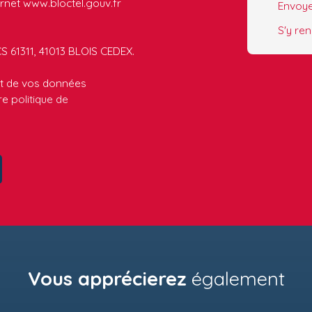
ernet www.bloctel.gouv.fr
Envoye
S'y re
CS 61311, 41013 BLOIS CEDEX.
ent de vos données
tre
politique de
Vous apprécierez
également