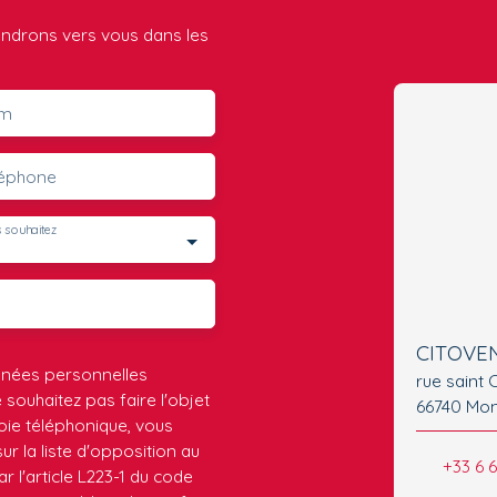
iendrons vers vous dans les
m
léphone
 souhaitez
CITOVE
nnées personnelles
rue saint 
ouhaitez pas faire l'objet
66740 Mon
ie téléphonique, vous
r la liste d'opposition au
+33 6 
 l'article L223-1 du code