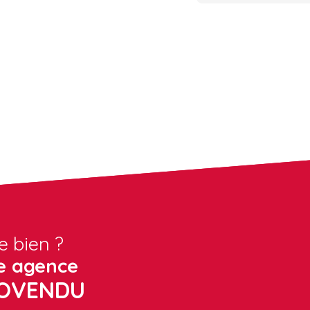
e bien ?
e agence
TOVENDU