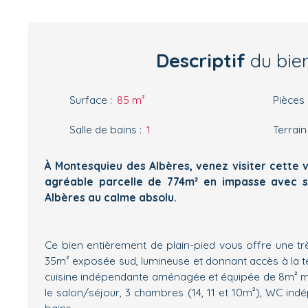
Descriptif
du bie
Surface
:
85
m²
Pièces
Salle de bains
:
1
Terrain
À Montesquieu des Albères, venez visiter cette v
agréable parcelle de 774m² en impasse avec s
Albères au calme absolu.
Ce bien entièrement de plain-pied vous offre une trè
35m² exposée sud, lumineuse et donnant accès à la te
cuisine indépendante aménagée et équipée de 8m² ma
le salon/séjour, 3 chambres (14, 11 et 10m²), WC ind
bains.