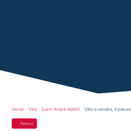
Vente
Villa
Saint-André 66690
Villa à vendre, 6 pièc
Retour