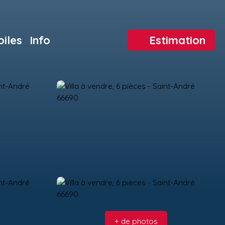
oiles
Info
Estimation
+ de photos