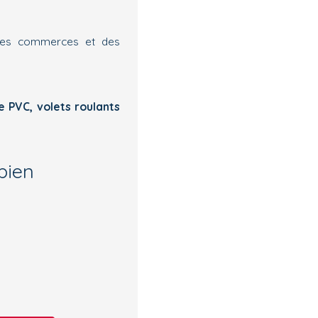
é des commerces et des
ge PVC, volets roulants
bien