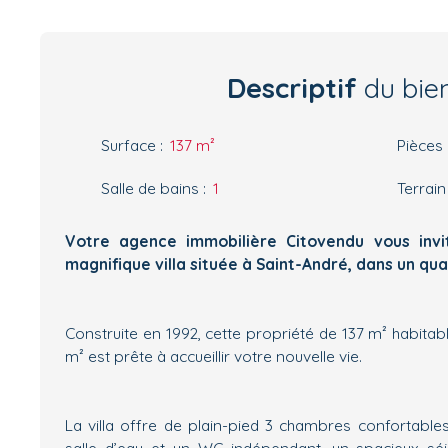
Descriptif
du bie
Surface
:
137
m²
Pièces
Salle de bains
:
1
Terrain
Votre agence immobilière Citovendu vous invi
magnifique villa située à Saint-André, dans un quar
Construite en 1992, cette propriété de 137 m² habitabl
m² est prête à accueillir votre nouvelle vie.
La villa offre de plain-pied 3 chambres confortables
salle d’eau et un WC indépendant, un spacieux s