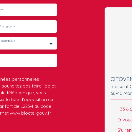
m
léphone
 souhaitez
CITOVE
nnées personnelles
ouhaitez pas faire l'objet
rue saint 
ie téléphonique, vous
66740 Mon
r la liste d'opposition au
 l'article L223-1 du code
+33 6 
ernet www.bloctel.gouv.fr
Envoye
S'y re