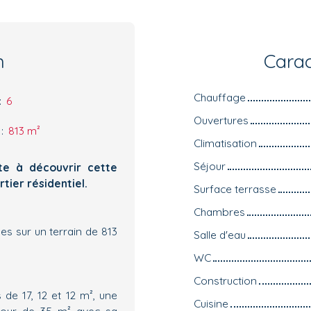
n
Carac
Chauffage
:
6
Ouvertures
:
813
m²
Climatisation
Séjour
te à découvrir cette
tier résidentiel.
Surface terrasse
Chambres
es sur un terrain de 813
Salle d'eau
WC
Construction
 de 17, 12 et 12 m², une
Cuisine
éjour de 35 m² avec sa