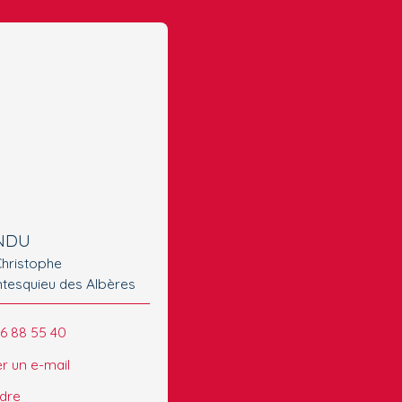
NDU
Christophe
tesquieu des Albères
66 88 55 40
r un e-mail
ndre