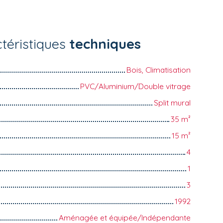
téristiques
techniques
Bois, Climatisation
PVC/Aluminium/Double vitrage
Split mural
35
m²
15
m²
4
1
3
1992
Aménagée et équipée/Indépendante