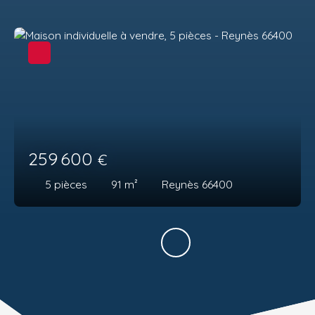
259 600
€
5
pièces
91
m²
Reynès 66400