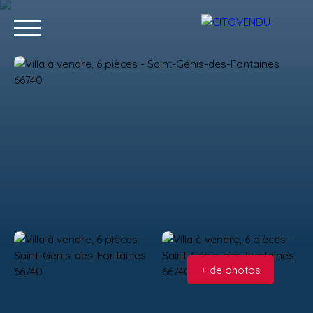
Acheter
Vendre
Contact
Location g
Estimation
+ de photos