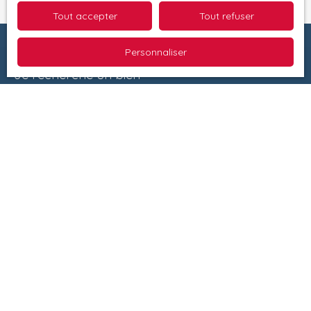
Tout accepter
Tout refuser
Personnaliser
Je recherche un bien
Vente maison Montesquieu-des-Albères (66740)
Vente villa Saint-Génis-des-Fontaines (66740)
Vente maison Reynès (66400)
Vente appartement Le Boulou (66160)
Vente appartement Perpignan (66000)
Vente appartement Port-Vendres (66660)
Je suis propriétaire
Estimez votre bien