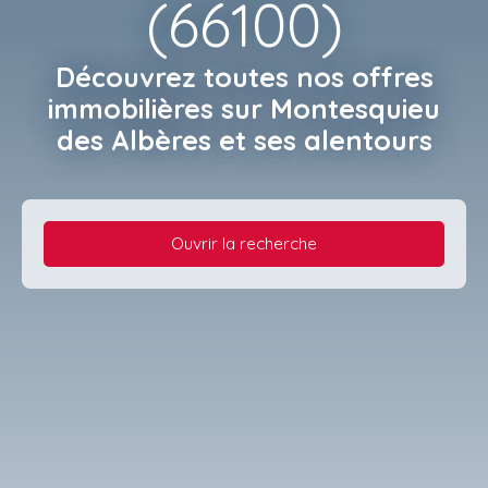
(66100)
Découvrez toutes
nos offres
immobilières
sur Montesquieu
des Albères et ses alentours
Ouvrir la recherche
Type d'offre
Vente
Type de bien
Maison
Localisation
Perpignan (66100)