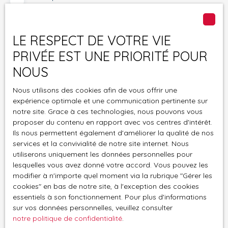
personnelles conformément au RGPD. Si vous ne
souhaitez pas faire l'objet de prospection
commerciale par voie téléphonique, vous pouvez
LE RESPECT DE VOTRE VIE
vous inscrire gratuitement sur la liste d'opposition
PRIVÉE EST UNE PRIORITÉ POUR
au démarchage téléphonique, prévu par l'article
L223-1 du code de la consommation, sur le site
NOUS
Internet www.bloctel.gouv.fr ou par courrier
adressé à :
Nous utilisons des cookies afin de vous offrir une
expérience optimale et une communication pertinente sur
notre site. Grace à ces technologies, nous pouvons vous
Société Worldline, Service Bloctel, CS 61311, 41013
proposer du contenu en rapport avec vos centres d'intérêt.
BLOIS CEDEX.
Ils nous permettent également d'améliorer la qualité de nos
services et la convivialité de notre site internet. Nous
Pour en savoir plus sur le traitement de vos
utiliserons uniquement les données personnelles pour
données personnelles, veuillez consulter notre
lesquelles vous avez donné votre accord. Vous pouvez les
politique de confidentialité
.
modifier à n'importe quel moment via la rubrique ″Gérer les
cookies″ en bas de notre site, à l'exception des cookies
essentiels à son fonctionnement. Pour plus d'informations
Recevoir des annonces
sur vos données personnelles, veuillez consulter
notre politique de confidentialité
.