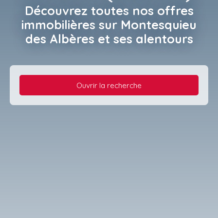
Découvrez toutes
nos offres
immobilières
sur Montesquieu
des Albères et ses alentours
Ouvrir la recherche
Type d'offre
Vente
Type de bien
Maison
Localisation
Saint-André (66690)
Budget max (€)