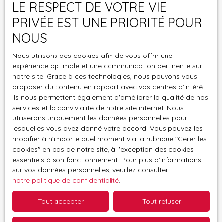
souhaitez pas faire l'objet de prospection
LE RESPECT DE VOTRE VIE
commerciale par voie téléphonique, vous pouvez
PRIVÉE EST UNE PRIORITÉ POUR
vous inscrire gratuitement sur la liste d'opposition
NOUS
au démarchage téléphonique, prévu par l'article
L223-1 du code de la consommation, sur le site
Nous utilisons des cookies afin de vous offrir une
Internet www.bloctel.gouv.fr ou par courrier
expérience optimale et une communication pertinente sur
adressé à :
notre site. Grace à ces technologies, nous pouvons vous
proposer du contenu en rapport avec vos centres d'intérêt.
Société Worldline, Service Bloctel, CS 61311, 41013
Ils nous permettent également d'améliorer la qualité de nos
BLOIS CEDEX.
services et la convivialité de notre site internet. Nous
utiliserons uniquement les données personnelles pour
Pour en savoir plus sur le traitement de vos
lesquelles vous avez donné votre accord. Vous pouvez les
modifier à n'importe quel moment via la rubrique ″Gérer les
données personnelles, veuillez consulter notre
cookies″ en bas de notre site, à l'exception des cookies
politique de confidentialité
.
essentiels à son fonctionnement. Pour plus d'informations
sur vos données personnelles, veuillez consulter
notre politique de confidentialité
.
Recevoir des annonces
Tout accepter
Tout refuser