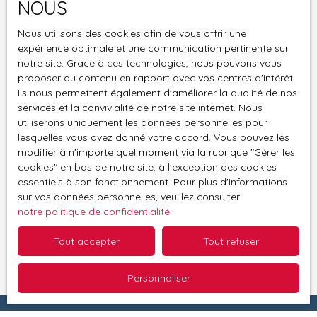
NOUS
vous inscrire gratuitement sur la liste d'opposition
au démarchage téléphonique, prévu par l'article
Nous utilisons des cookies afin de vous offrir une
L223-1 du code de la consommation, sur le site
expérience optimale et une communication pertinente sur
Internet www.bloctel.gouv.fr ou par courrier
notre site. Grace à ces technologies, nous pouvons vous
proposer du contenu en rapport avec vos centres d'intérêt.
adressé à :
Ils nous permettent également d'améliorer la qualité de nos
services et la convivialité de notre site internet. Nous
Société Worldline, Service Bloctel, CS 61311, 41013
utiliserons uniquement les données personnelles pour
BLOIS CEDEX.
lesquelles vous avez donné votre accord. Vous pouvez les
modifier à n'importe quel moment via la rubrique ″Gérer les
Pour en savoir plus sur le traitement de vos
cookies″ en bas de notre site, à l'exception des cookies
données personnelles, veuillez consulter notre
essentiels à son fonctionnement. Pour plus d'informations
politique de confidentialité
.
sur vos données personnelles, veuillez consulter
notre politique de confidentialité
.
Recevoir des annonces
Tout accepter
Tout refuser
Personnaliser