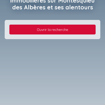
immobilières
sur Montesquieu
des Albères et ses alentours
Ouvrir la recherche
Type d'offre
Vente
Type de bien
Villa
Localisation
Llupia (66300)
Budget max (€)
Surface min (m²)