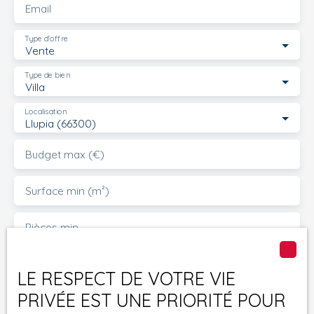
Email
Type d'offre
Vente
Type de bien
Villa
Localisation
Llupia (66300)
Budget max (€)
Surface min (m²)
Pièces min
J'accepte le traitement de mes données
LE RESPECT DE VOTRE VIE
personnelles conformément au RGPD. Si vous ne
souhaitez pas faire l'objet de prospection
PRIVÉE EST UNE PRIORITÉ POUR
commerciale par voie téléphonique, vous pouvez