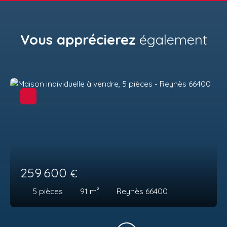
Vous apprécierez
également
259 600
€
5
pièces
91
m²
Reynès 66400