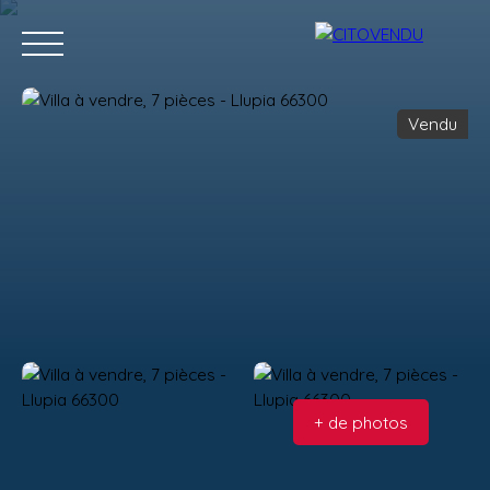
Vendu
Acheter
Vendre
Contact
Location g
Estimation
+ de photos