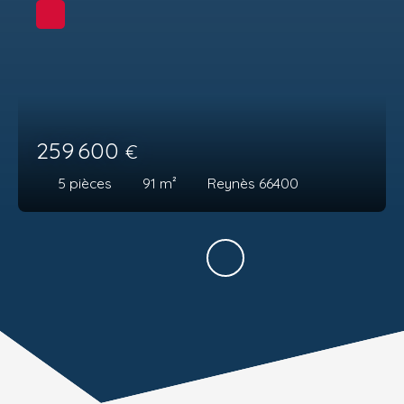
259 600
€
5
pièces
91
m²
Reynès 66400