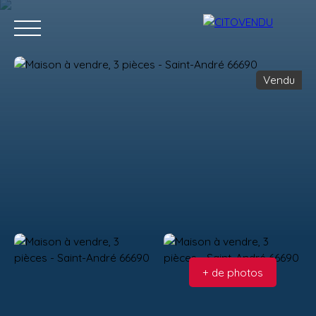
Vendu
Acheter
Vendre
Contact
Location g
Estimation
+ de photos