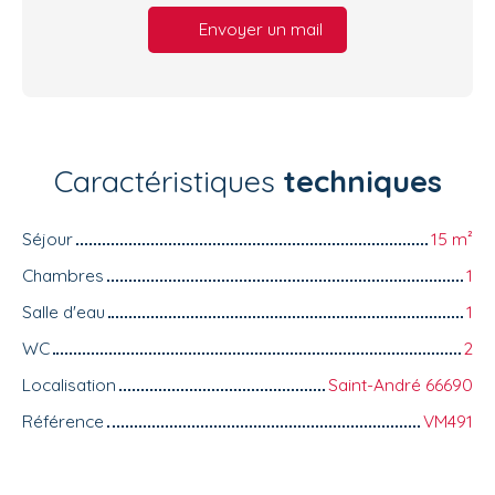
Envoyer un mail
Caractéristiques
techniques
Séjour
15
m²
Chambres
1
Salle d'eau
1
WC
2
Localisation
Saint-André 66690
Référence
VM491