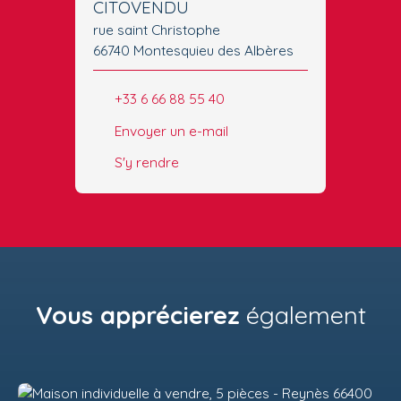
CITOVENDU
rue saint Christophe
66740 Montesquieu des Albères
+33 6 66 88 55 40
Envoyer un e-mail
S'y rendre
Vous apprécierez
également